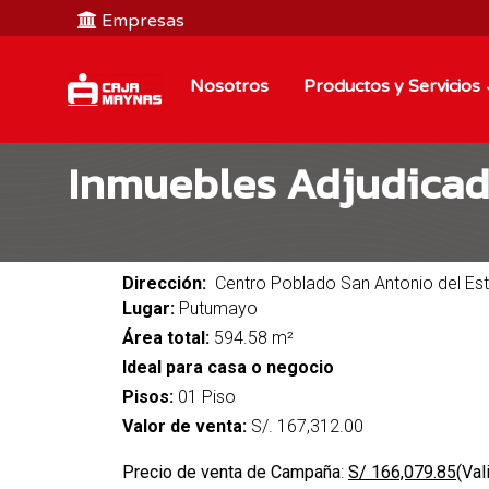
Empresas
Nosotros
Productos y Servicios
Inmuebles Adjudica
Dirección:
Centro Poblado San Antonio del Es
Lugar:
Putumayo
Área total:
594.58 m²
Ideal para casa o negocio
Pisos:
01 Piso
Valor de venta:
S/. 167,312.00
Precio de venta de Campaña
:
S/ 166,079.85
(Val